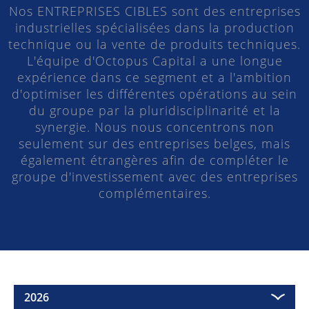
Nos ENTREPRISES CIBLES sont des entreprises
industrielles spécialisées dans la production
technique ou la vente de produits techniques.
L'équipe d'Octopus Capital a une longue
expérience dans ce segment et a l'ambition
d'optimiser les différentes opérations au sein
du groupe par la pluridisciplinarité et la
synergie. Nous nous concentrons non
seulement sur des entreprises belges, mais
également étrangères afin de compléter le
groupe d'investissement avec des entreprises
complémentaires.
2026