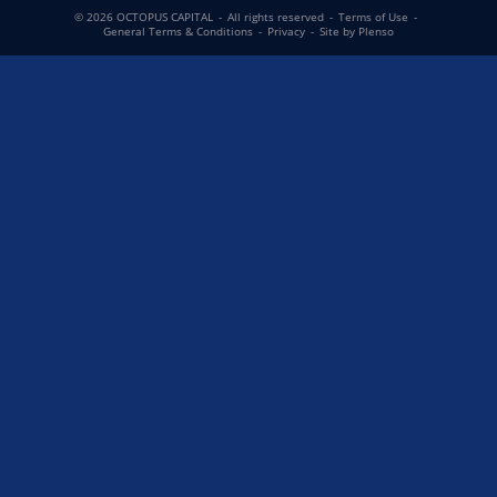
© 2026 OCTOPUS CAPITAL
-
All rights reserved
-
Terms of Use
-
General Terms & Conditions
-
Privacy
-
Site by Plenso