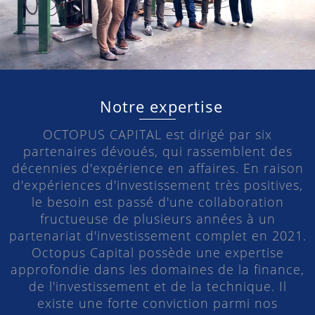
Notre expertise
OCTOPUS CAPITAL est dirigé par six
partenaires dévoués, qui rassemblent des
décennies d'expérience en affaires. En raison
d'expériences d'investissement très positives,
le besoin est passé d'une collaboration
fructueuse de plusieurs années à un
partenariat d'investissement complet en 2021.
Octopus Capital possède une expertise
approfondie dans les domaines de la finance,
de l'investissement et de la technique. Il
existe une forte conviction parmi nos