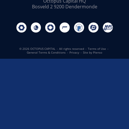
Octopus Capital HQ
Bosveld 2 9200 Dendermonde
© 2026 OCTOPUS CAPITAL
-
All rights reserved
-
Terms of Use
-
General Terms & Conditions
-
Privacy
-
Site by Plenso